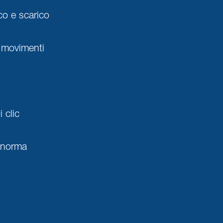
co e scarico
 movimenti
 clic
a norma