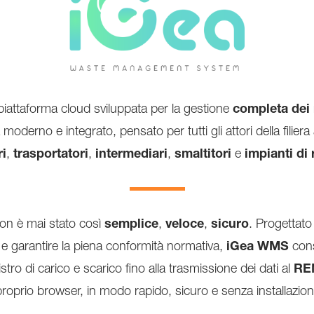
piattaforma cloud sviluppata per la gestione
completa dei r
moderno e integrato, pensato per tutti gli attori della filiera
i
,
trasportatori
,
intermediari
,
smaltitori
e
impianti di
n è mai stato così
semplice
,
veloce
,
sicuro
. Progettato
 e garantire la piena conformità normativa,
iGea WMS
cons
ro di carico e scarico fino alla trasmissione dei dati al
RE
roprio browser, in modo rapido, sicuro e senza installazion