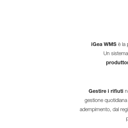
iGea WMS
è la 
Un sistema 
produttor
Gestire i rifiuti
no
gestione quotidiana
adempimento, dal regist
p