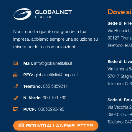
Dove s
Sede di Fir
Via Benedett
Non importa quanto sia grande la tua
50127 Firenz
impresa, abbiamo sempre una soluzione su
Telefono: 80
misura per le tue comunicazioni.
Sede di Liv
Mail:
info@globalnetitalia.it
Via Umbria 5
PEC:
globalnetitalia@tuapec.it
57017 Stagno
Telefono: 05
Telefono:
055 5359211
N. Verde:
800 199 760
Sede di Bol
Via Vecchia 
PI/CF:
06056330480
39040 Ora (B
Telefono: 04
ISCRIVITI ALLA NEWSLETTER