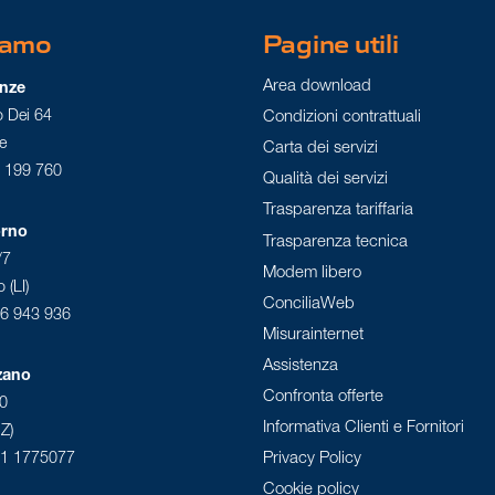
iamo
Pagine utili
Area download
enze
o Dei 64
Condizioni contrattuali
e
Carta dei servizi
0 199 760
Qualità dei servizi
Trasparenza tariffaria
orno
Trasparenza tecnica
/7
Modem libero
 (LI)
ConciliaWeb
86 943 936
Misurainternet
Assistenza
zano
Confronta offerte
20
Informativa Clienti e Fornitori
Z)
Privacy Policy
71 1775077
Cookie policy