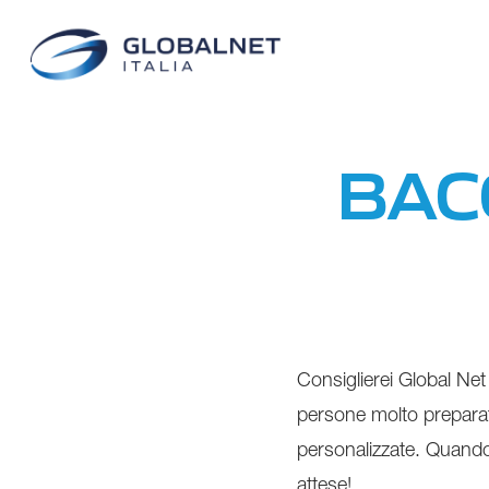
BACC
Consiglierei Global Ne
persone molto preparate
personalizzate. Quando
attese!